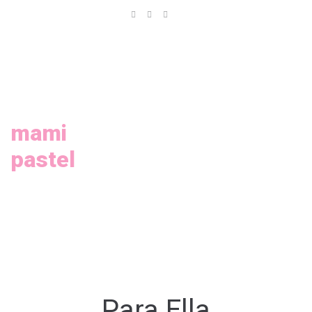
Inicio
Nosotros
Servicios
Galeria
mami
pastel
Tienda
Contáctanos
Para Ella