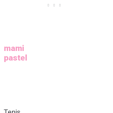
Inicio
Nosotros
Servicios
Galeria
mami
pastel
Tienda
Contáctanos
Tenis