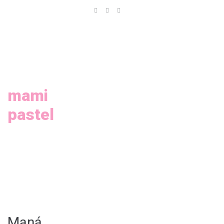
Inicio
Nosotros
Servicios
Galeria
mami
pastel
Tienda
Contáctanos
Maná