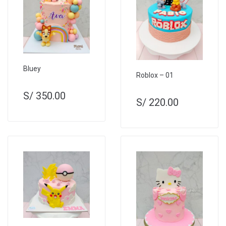
Bluey
Roblox – 01
S/
350.00
S/
220.00