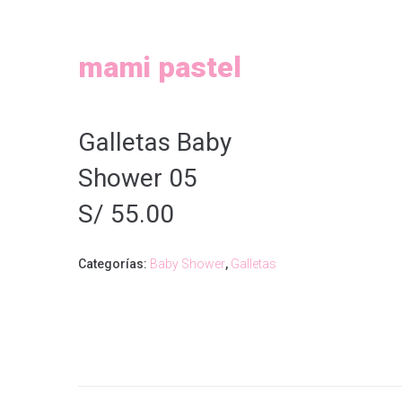
Skip
to
content
mami pastel
Galletas Baby
Shower 05
S/
55.00
Categorías:
Baby Shower
,
Galletas