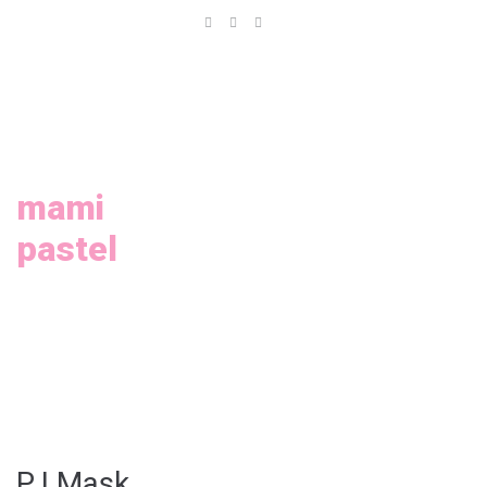
Inicio
Nosotros
Servicios
Galeria
mami
pastel
Tienda
Contáctanos
PJ Mask